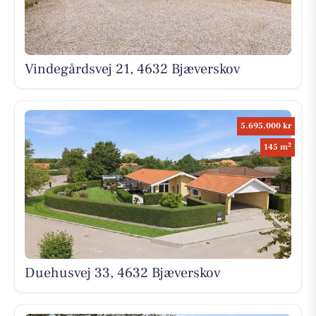
Vindegårdsvej 21, 4632 Bjæverskov
5.695.000 kr
2
145 m
Duehusvej 33, 4632 Bjæverskov