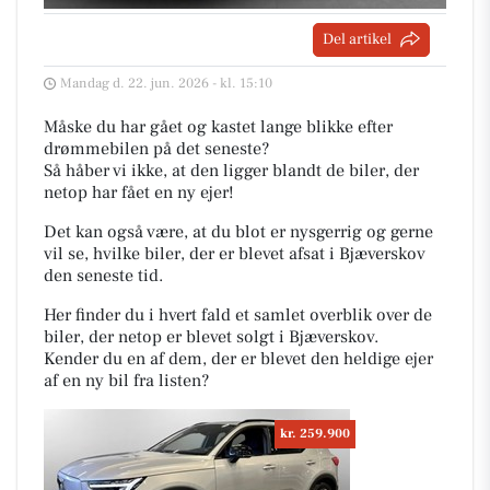
Del artikel
Mandag d. 22. jun. 2026 - kl. 15:10
Måske du har gået og kastet lange blikke efter
drømmebilen på det seneste?
Så håber vi ikke, at den ligger blandt de biler, der
netop har fået en ny ejer!
Det kan også være, at du blot er nysgerrig og gerne
vil se, hvilke biler, der er blevet afsat i Bjæverskov
den seneste tid.
Her finder du i hvert fald et samlet overblik over de
biler, der netop er blevet solgt i Bjæverskov.
Kender du en af dem, der er blevet den heldige ejer
af en ny bil fra listen?
kr. 259.900