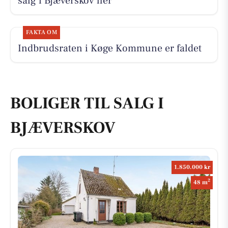
salg i Bjæverskov her
FAKTA OM
Indbrudsraten i Køge Kommune er faldet
BOLIGER TIL SALG I
BJÆVERSKOV
1.850.000 kr
2
48 m