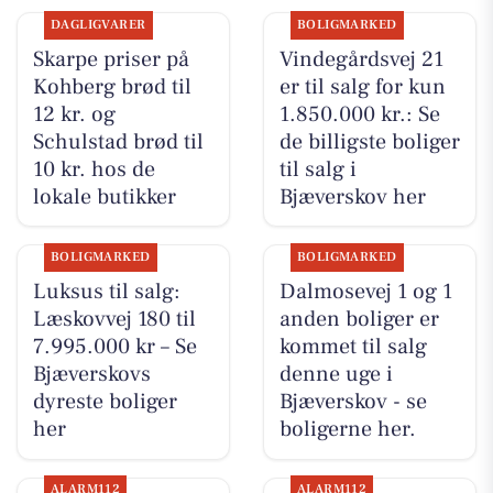
DAGLIGVARER
BOLIGMARKED
Skarpe priser på
Vindegårdsvej 21
Kohberg brød til
er til salg for kun
12 kr. og
1.850.000 kr.: Se
Schulstad brød til
de billigste boliger
10 kr. hos de
til salg i
lokale butikker
Bjæverskov her
BOLIGMARKED
BOLIGMARKED
Luksus til salg:
Dalmosevej 1 og 1
Læskovvej 180 til
anden boliger er
7.995.000 kr – Se
kommet til salg
Bjæverskovs
denne uge i
dyreste boliger
Bjæverskov - se
her
boligerne her.
ALARM112
ALARM112