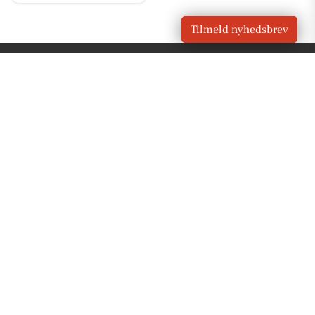
Tilmeld nyhedsbrev
VORES
Bjæverskov
OM VORES DIGITAL
Om os
For annoncører
Vilkår og Privatlivspolitik
Kontakt VORES Digital
Administrer samtykke