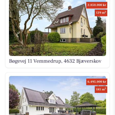
2.850.000 kr
2
139 m
Bøgevej 11 Vemmedrup, 4632 Bjæverskov
6.495.000 kr
2
185 m