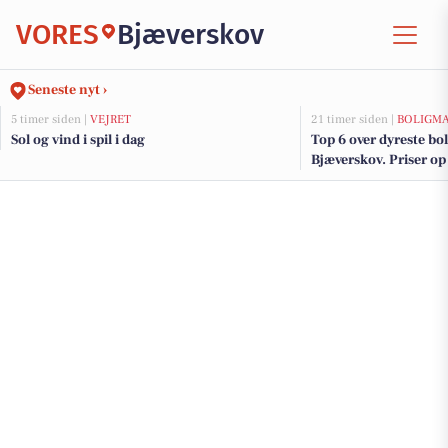
VORES
Bjæverskov
Seneste nyt ›
5 timer siden |
VEJRET
21 timer siden |
BOLIGM
Sol og vind i spil i dag
Top 6 over dyreste boli
Bjæverskov. Priser op 