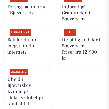
Forsøg på indbrud
Indbrud på
i Bjæverskov
Granlunden i
Bjæverskov
LOKALT NYT
BILER
Betaler du for
De billigste biler i
meget for dit
Bjæverskov -
internet?
Priser fra 12.900
kr
ALARM112
Uheld i
Bjæverskov:
Kvinde på
elektrisk løbehjul
ramt af bil