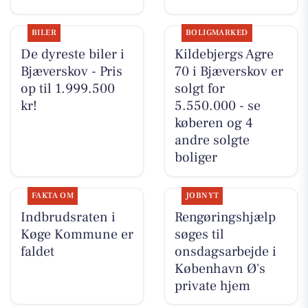
BILER
BOLIGMARKED
De dyreste biler i
Kildebjergs Agre
Bjæverskov - Pris
70 i Bjæverskov er
op til 1.999.500
solgt for
kr!
5.550.000 - se
køberen og 4
andre solgte
boliger
FAKTA OM
JOBNYT
Indbrudsraten i
Rengøringshjælp
Køge Kommune er
søges til
faldet
onsdagsarbejde i
København Ø's
private hjem