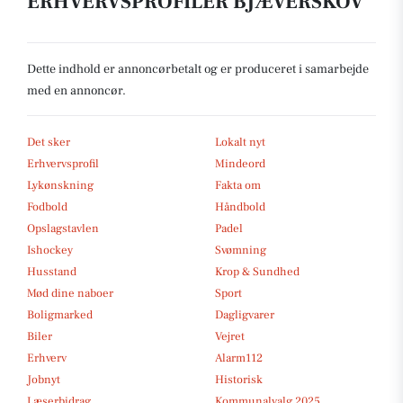
ERHVERVSPROFILER BJÆVERSKOV
Dette indhold er annoncørbetalt og er produceret i samarbejde
med en annoncør.
Det sker
Lokalt nyt
Erhvervsprofil
Mindeord
Lykønskning
Fakta om
Fodbold
Håndbold
Opslagstavlen
Padel
Ishockey
Svømning
Husstand
Krop & Sundhed
Mød dine naboer
Sport
Boligmarked
Dagligvarer
Biler
Vejret
Erhverv
Alarm112
Jobnyt
Historisk
Læserbidrag
Kommunalvalg 2025