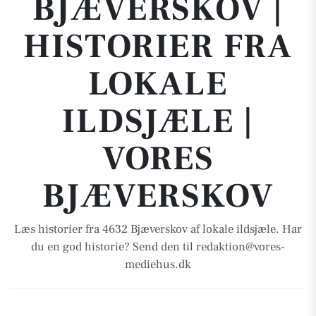
BJÆVERSKOV |
HISTORIER FRA
LOKALE
ILDSJÆLE |
VORES
BJÆVERSKOV
Læs historier fra 4632 Bjæverskov af lokale ildsjæle. Har
du en god historie? Send den til redaktion@vores-
mediehus.dk