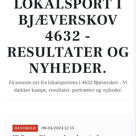
LOKALSPORT I
BJÆVERSKOV
4632 -
RESULTATER OG
NYHEDER.
Få seneste nyt fra lokalsportens i 4632 Bjæverskov - Vi
dækker kampe, resultater, portrætter og nyheder.
08-04-2024 12:15
HÅNDBOLD