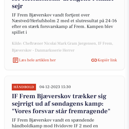
sejr
IF Frem Bjæverskov vandt fortjent over
Næstved/Herlufsholm 2 med et slutresultat på 24-16
efter en stærk forsvarskamp af Frem. Kampen blev
spillet i
Kilde: Cheftræner Nicolai Mark Gram Jørgensen, IF Frem,
Bjæverskov - Danmarksserie Herrer
Læs hele artiklen her
Kopiér link
04-12-2023 15:30
HÅNDBOLD
IF Frem Bjæverskov trækker sig
sejrrigt ud af søndagens kamp:
"Vores forsvar står fremragende"
IF Frem Bjæverskov vandt en spændende
håndboldkamp mod Hvidovre IF 2 med en