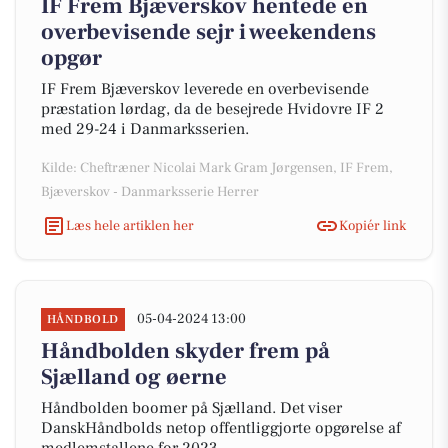
IF Frem Bjæverskov hentede en
overbevisende sejr i weekendens
opgør
IF Frem Bjæverskov leverede en overbevisende
præstation lørdag, da de besejrede Hvidovre IF 2
med 29-24 i Danmarksserien.
Kilde: Cheftræner Nicolai Mark Gram Jørgensen, IF Frem,
Bjæverskov - Danmarksserie Herrer
Læs hele artiklen her
Kopiér link
05-04-2024 13:00
HÅNDBOLD
Håndbolden skyder frem på
Sjælland og øerne
Håndbolden boomer på Sjælland. Det viser
DanskHåndbolds netop offentliggjorte opgørelse af