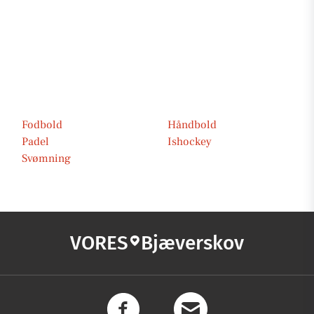
Fodbold
Håndbold
Padel
Ishockey
Svømning
VORES
Bjæverskov