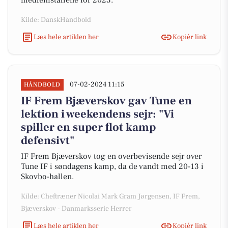
medlemstallene for 2023.
Kilde: DanskHåndbold
Læs hele artiklen her
Kopiér link
07-02-2024 11:15
HÅNDBOLD
IF Frem Bjæverskov gav Tune en
lektion i weekendens sejr: "Vi
spiller en super flot kamp
defensivt"
IF Frem Bjæverskov tog en overbevisende sejr over
Tune IF i søndagens kamp, da de vandt med 20-13 i
Skovbo-hallen.
Kilde: Cheftræner Nicolai Mark Gram Jørgensen, IF Frem,
Bjæverskov - Danmarksserie Herrer
Læs hele artiklen her
Kopiér link