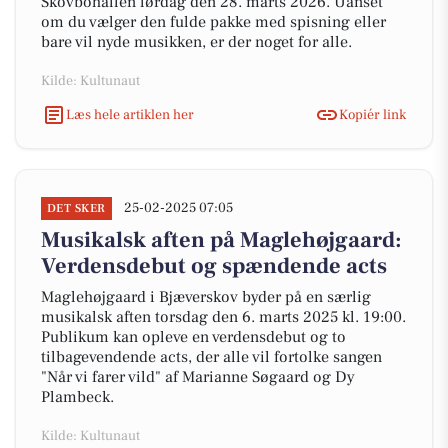
Skovbohallen lørdag den 28. marts 2026. Uanset
om du vælger den fulde pakke med spisning eller
bare vil nyde musikken, er der noget for alle.
Kilde: Kultunaut
Læs hele artiklen her
Kopiér link
25-02-2025 07:05
DET SKER
Musikalsk aften på Maglehøjgaard:
Verdensdebut og spændende acts
Maglehøjgaard i Bjæverskov byder på en særlig
musikalsk aften torsdag den 6. marts 2025 kl. 19:00.
Publikum kan opleve en verdensdebut og to
tilbagevendende acts, der alle vil fortolke sangen
"Når vi farer vild" af Marianne Søgaard og Dy
Plambeck.
Kilde: Kultunaut