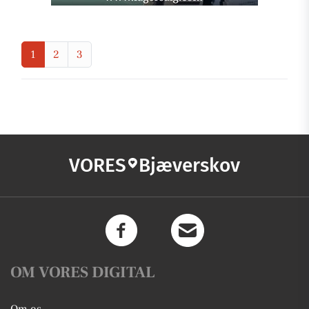
1
2
3
VORES
Bjæverskov
OM VORES DIGITAL