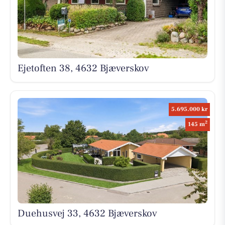
Ejetoften 38, 4632 Bjæverskov
5.695.000 kr
2
145 m
Duehusvej 33, 4632 Bjæverskov