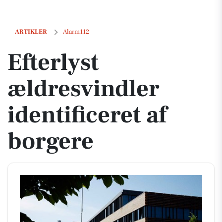
Efterlyst ældresvindler identificeret af borgere
ARTIKLER
Alarm112
Efterlyst
ældresvindler
identificeret af
borgere