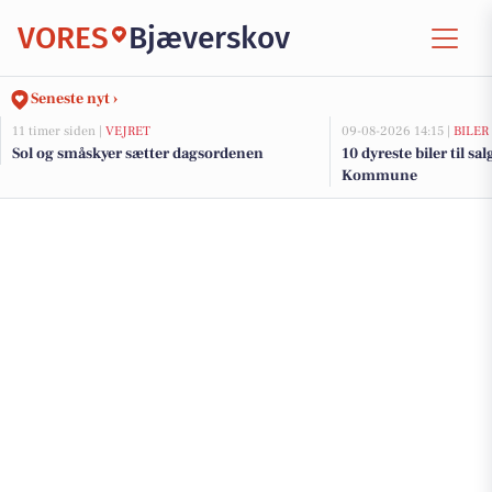
VORES
Bjæverskov
Seneste nyt ›
11 timer siden |
VEJRET
09-08-2026 14:15 |
BILER
Sol og småskyer sætter dagsordenen
10 dyreste biler til s
Kommune