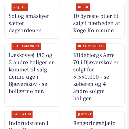
VEJRET
BILER
Sol og småskyer
10 dyreste biler til
sætter
salg i nærheden af
dagsordenen
Køge Kommune
BOLIGMARKED
BOLIGMARKED
Læskovvej 180 og
Kildebjergs Agre
2 andre boliger er
70 i Bjæverskov er
kommet til salg
solgt for
denne uge i
5.550.000 - se
Bjæverskov - se
køberen og 4
boligerne her.
andre solgte
boliger
FAKTA OM
JOBNYT
Indbrudsraten i
Rengøringshjælp