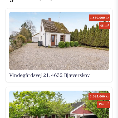
1.850.000 kr
2
48 m
Vindegårdsvej 21, 4632 Bjæverskov
3.095.000 kr
2
134 m