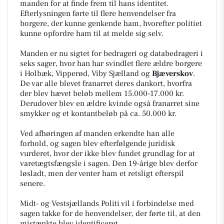
manden for at finde frem til hans identitet.
Efterlysningen førte til flere henvendelser fra
borgere, der kunne genkende ham, hvorefter politiet
kunne opfordre ham til at melde sig selv.
Manden er nu sigtet for bedrageri og databedrageri i
seks sager, hvor han har svindlet flere ældre borgere
i Holbæk, Vipperød, Viby Sjælland og
Bjæverskov
.
De var alle blevet franarret deres dankort, hvorfra
der blev hævet beløb mellem 15.000-17.000 kr.
Derudover blev en ældre kvinde også franarret sine
smykker og et kontantbeløb på ca. 50.000 kr.
Ved afhøringen af manden erkendte han alle
forhold, og sagen blev efterfølgende juridisk
vurderet, hvor der ikke blev fundet grundlag for at
varetægtsfængsle i sagen. Den 19-årige blev derfor
løsladt, men der venter ham et retsligt efterspil
senere.
Midt- og Vestsjællands Politi vil i forbindelse med
sagen takke for de henvendelser, der førte til, at den
mistænkte blev identificeret.