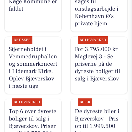
Køge Kommune er
søges til
faldet
onsdagsarbejde i
København Ø's
private hjem
DET SKER
BOLIGMARKED
Stjerneholdet i
For 3.795.000 kr
Vemmedruphallen
Maglevej 3 - Se
og sommerkoncert
priserne på de
i Lidemark Kirke:
dyreste boliger til
Oplev Bjæverskov
salg i Bjæverskov
i næste uge
BOLIGMARKED
BILER
Top 6 over dyreste
De dyreste biler i
boliger til salg i
Bjæverskov - Pris
Bjæverskov. Priser
op til 1.999.500