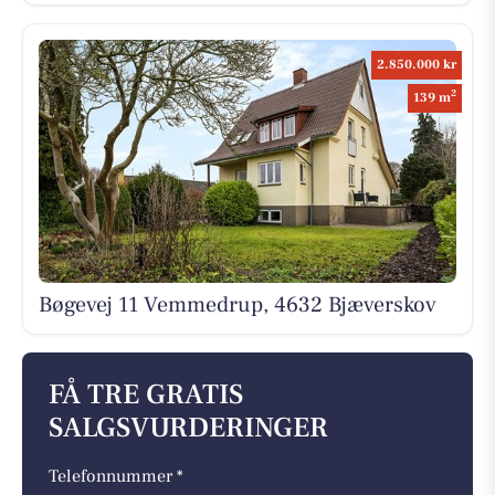
2.850.000 kr
2
139 m
Bøgevej 11 Vemmedrup, 4632 Bjæverskov
FÅ TRE GRATIS
SALGSVURDERINGER
Telefonnummer *