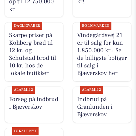
op til 12.750.000
kr!
kr
DAGLIGVARER
BOLIGMARKED
Skarpe priser på
Vindegårdsvej 21
Kohberg brød til
er til salg for kun
12 kr. og
1.850.000 kr.: Se
Schulstad brød til
de billigste boliger
10 kr. hos de
til salg i
lokale butikker
Bjæverskov her
ALARM112
ALARM112
Forsøg på indbrud
Indbrud på
i Bjæverskov
Granlunden i
Bjæverskov
LOKALT NYT