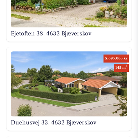
Ejetoften 38, 4632 Bjæverskov
5.695.000 kr
2
145 m
Duehusvej 33, 4632 Bjæverskov