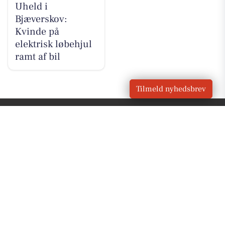
Uheld i
Bjæverskov:
Kvinde på
elektrisk løbehjul
ramt af bil
Tilmeld nyhedsbrev
VORES
Bjæverskov
OM VORES DIGITAL