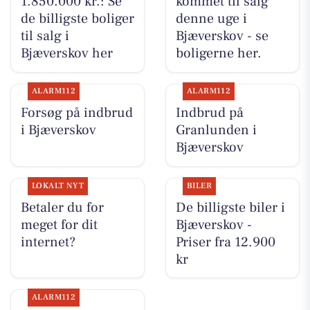
1.850.000 kr.: Se
kommet til salg
de billigste boliger
denne uge i
til salg i
Bjæverskov - se
Bjæverskov her
boligerne her.
ALARM112
ALARM112
Forsøg på indbrud
Indbrud på
i Bjæverskov
Granlunden i
Bjæverskov
LOKALT NYT
BILER
Betaler du for
De billigste biler i
meget for dit
Bjæverskov -
internet?
Priser fra 12.900
kr
ALARM112