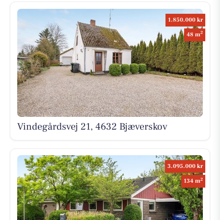
1.850.000 kr
2
48 m
Vindegårdsvej 21, 4632 Bjæverskov
3.095.000 kr
2
134 m