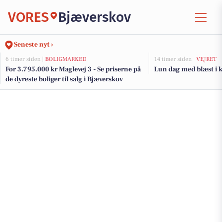
VORES
Bjæverskov
Seneste nyt ›
6 timer siden |
BOLIGMARKED
14 timer siden |
VEJRET
For 3.795.000 kr Maglevej 3 - Se priserne på
Lun dag med blæst i 
de dyreste boliger til salg i Bjæverskov