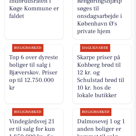
Indbrudsraten i
Rengøringshjælp
Køge Kommune er
søges til
faldet
onsdagsarbejde i
København Ø's
private hjem
BOLIGMARKED
DAGLIGVARER
Top 6 over dyreste
Skarpe priser på
boliger til salg i
Kohberg brød til
Bjæverskov. Priser
12 kr. og
op til 12.750.000
Schulstad brød til
kr
10 kr. hos de
lokale butikker
BOLIGMARKED
BOLIGMARKED
Vindegårdsvej 21
Dalmosevej 1 og 1
er til salg for kun
anden boliger er