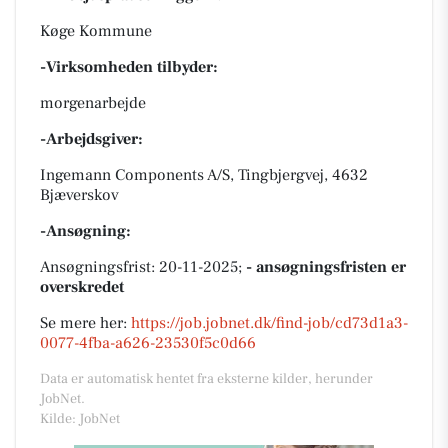
Køge Kommune
-Virksomheden tilbyder:
morgenarbejde
-Arbejdsgiver:
Ingemann Components A/S, Tingbjergvej, 4632
Bjæverskov
-Ansøgning:
Ansøgningsfrist: 20-11-2025;
- ansøgningsfristen er
overskredet
Se mere her:
https://job.jobnet.dk/find-job/cd73d1a3-
0077-4fba-a626-23530f5c0d66
Data er automatisk hentet fra eksterne kilder, herunder
JobNet.
Kilde: JobNet