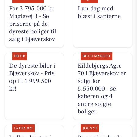
For 3.795.000 kr
Lun dag med
Maglevej 3 - Se
blæst i kanterne
priserne på de
dyreste boliger til
salg i Bjæverskov
BILER
BOLIGMARKED
De dyreste biler i
Kildebjergs Agre
Bjæverskov - Pris
70 i Bjæverskov er
op til 1.999.500
solgt for
kr!
5.550.000 - se
køberen og 4
andre solgte
boliger
FAKTA OM
JOBNYT