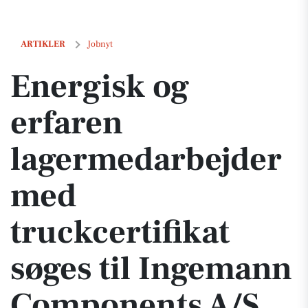
Energisk og erfaren lagermedarbejder med truckcertifikat søges ti
ARTIKLER
Jobnyt
Energisk og
erfaren
lagermedarbejder
med
truckcertifikat
søges til Ingemann
Components A/S