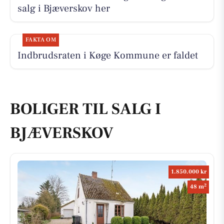
salg i Bjæverskov her
FAKTA OM
Indbrudsraten i Køge Kommune er faldet
BOLIGER TIL SALG I
BJÆVERSKOV
1.850.000 kr
2
48 m