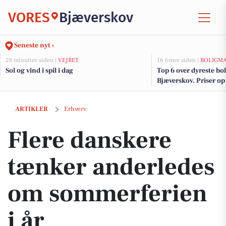
VORES
Bjæverskov
Seneste nyt ›
28 minutter siden |
VEJRET
16 timer siden |
BOLIGM
Sol og vind i spil i dag
Top 6 over dyreste boli
Bjæverskov. Priser op 
Flere danskere tænker anderledes om sommerferien i år
ARTIKLER
Erhverv
Flere danskere
tænker anderledes
om sommerferien
i år