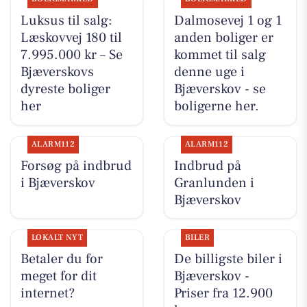
Luksus til salg:
Dalmosevej 1 og 1
Læskovvej 180 til
anden boliger er
7.995.000 kr – Se
kommet til salg
Bjæverskovs
denne uge i
dyreste boliger
Bjæverskov - se
her
boligerne her.
ALARM112
ALARM112
Forsøg på indbrud
Indbrud på
i Bjæverskov
Granlunden i
Bjæverskov
LOKALT NYT
BILER
Betaler du for
De billigste biler i
meget for dit
Bjæverskov -
internet?
Priser fra 12.900