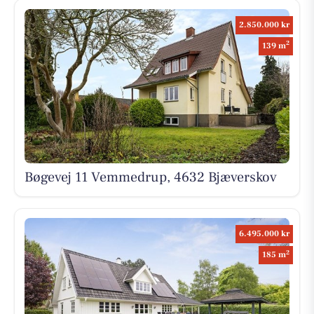
2.850.000 kr
2
139 m
Bøgevej 11 Vemmedrup, 4632 Bjæverskov
6.495.000 kr
2
185 m