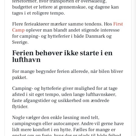
ferieformer, hvor transporten er overskuelig,
budgettet er lettere at gennemskue, og dagene kan
tages i et roligere tempo.
Flere ferieaktører mærker samme tendens. Hos
First
Camp
oplever man blandt andet stigende interesse
for camping- og hytteferier i både Danmark og
Sverige.
Ferien behøver ikke starte i en
lufthavn
For mange begynder ferien allerede, når bilen bliver
pakket.
Camping- og hytteferie giver mulighed for at tage
afsted i sit eget tempo, uden lange lufthavnskøer,
faste afgangstider og usikkerhed om ændrede
flytider.
Nogle vælger den enkle løsning med telt,
campingvogn eller autocamper. Andre vil gerne have
lidt mere komfort i en hytte. Fælles for mange er
ønsket om en ferie, hvor der er plads til både frihed,