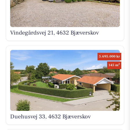
Vindegårdsvej 21, 4632 Bjæverskov
5.695.000 kr
2
145 m
Duehusvej 33, 4632 Bjæverskov