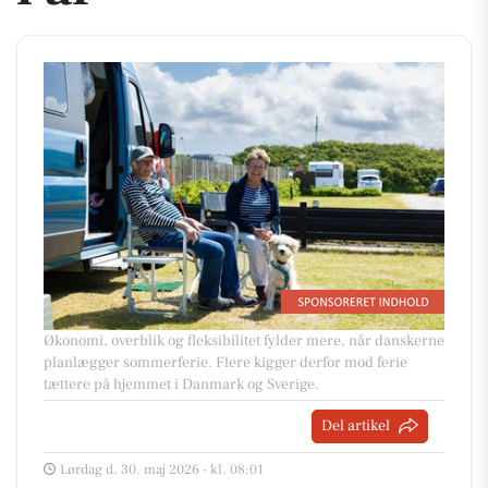
Økonomi, overblik og fleksibilitet fylder mere, når danskerne
planlægger sommerferie. Flere kigger derfor mod ferie
tættere på hjemmet i Danmark og Sverige.
Del artikel
Lørdag d. 30. maj 2026 - kl. 08:01