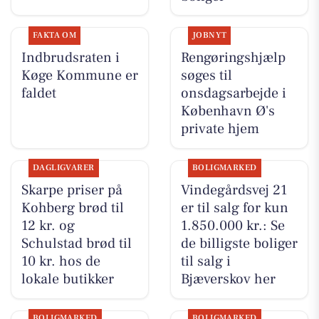
FAKTA OM
JOBNYT
Indbrudsraten i
Rengøringshjælp
Køge Kommune er
søges til
faldet
onsdagsarbejde i
København Ø's
private hjem
DAGLIGVARER
BOLIGMARKED
Skarpe priser på
Vindegårdsvej 21
Kohberg brød til
er til salg for kun
12 kr. og
1.850.000 kr.: Se
Schulstad brød til
de billigste boliger
10 kr. hos de
til salg i
lokale butikker
Bjæverskov her
BOLIGMARKED
BOLIGMARKED