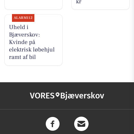
kr
ALARM112
Uheld i
Bjæverskov:
Kvinde på
elektrisk løbehjul
ramt af bil
VORES
Bjæverskov