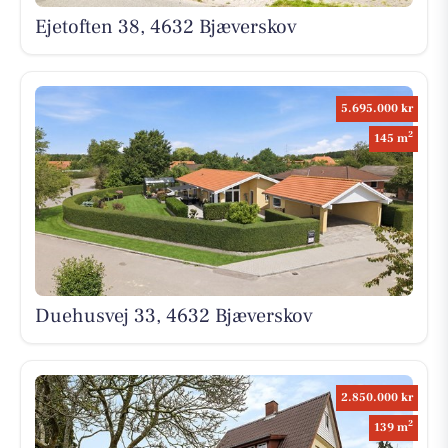
Ejetoften 38, 4632 Bjæverskov
5.695.000 kr
2
145 m
Duehusvej 33, 4632 Bjæverskov
2.850.000 kr
2
139 m