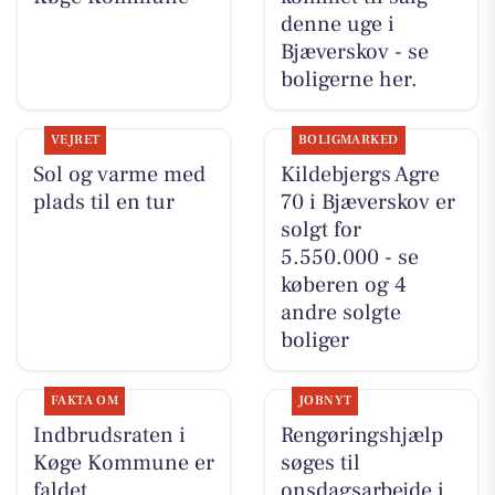
denne uge i
Bjæverskov - se
boligerne her.
VEJRET
BOLIGMARKED
Sol og varme med
Kildebjergs Agre
plads til en tur
70 i Bjæverskov er
solgt for
5.550.000 - se
køberen og 4
andre solgte
boliger
FAKTA OM
JOBNYT
Indbrudsraten i
Rengøringshjælp
Køge Kommune er
søges til
faldet
onsdagsarbejde i