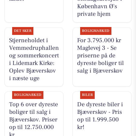
København Ø's
private hjem
DET SKER
BOLIGMARKED
Stjerneholdet i
For 3.795.000 kr
Vemmedruphallen
Maglevej 3 - Se
og sommerkoncert
priserne på de
i Lidemark Kirke:
dyreste boliger til
Oplev Bjæverskov
salg i Bjæverskov
i næste uge
BOLIGMARKED
BILER
Top 6 over dyreste
De dyreste biler i
boliger til salg i
Bjæverskov - Pris
Bjæverskov. Priser
op til 1.999.500
op til 12.750.000
kr!
kr