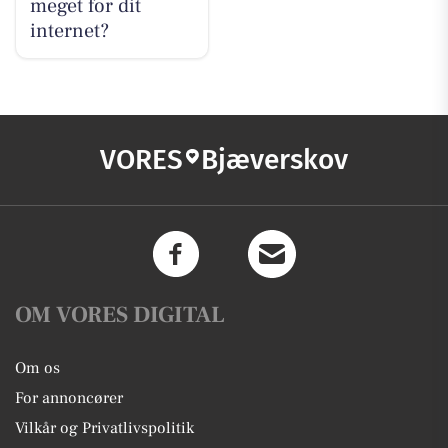
meget for dit
internet?
VORES
Bjæverskov
OM VORES DIGITAL
Om os
For annoncører
Vilkår og Privatlivspolitik