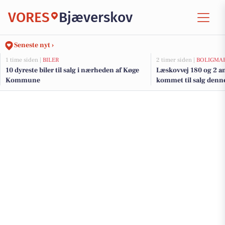
VORES
Bjæverskov
Seneste nyt ›
1 time siden |
BILER
2 timer siden |
BOLIGMA
10 dyreste biler til salg i nærheden af Køge
Læskovvej 180 og 2 an
Kommune
kommet til salg denne
boligerne her.