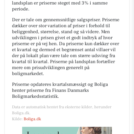
landsplan er priserne steget med 3% i samme
periode.
Der er tale om gennemsnitlige salgspriser. Priserne
dækker over stor variation af priser i forhold til
beliggenhed, størrelse, stand og så videre. Men
udviklingen i prisen givet et godt indtryk af hvor
priserne er på vej hen. Da priserne kun dækker over
et kvartal og dermed et begrænset antal villaer vil
der på lokalt plan være tale om større udsving fra
kvartal til kvartal. Priserne på landsplan fortæller
mere om prisudviklingen generelt på
boligmarkedet.
Priserne opdateres kvartalsmæssigt og Boliga
henter priserne fra Finans Danmarks
Boligmarkedsstatistik.
Data er automatisk hentet fra eksterne kilder, herunder
Boliga.dk.
Kilde:
Boliga.dk