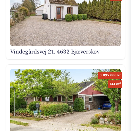
Vindegårdsvej 21, 4632 Bjæverskov
3.095.000 kr
2
134 m