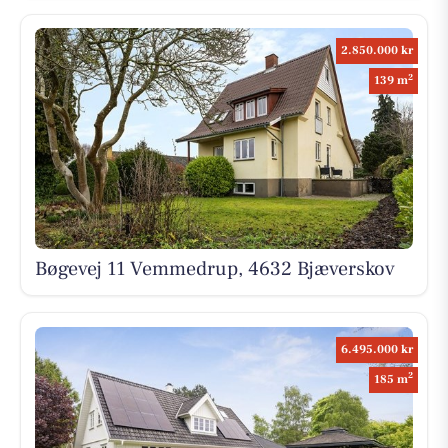
2.850.000 kr
2
139 m
Bøgevej 11 Vemmedrup, 4632 Bjæverskov
6.495.000 kr
2
185 m