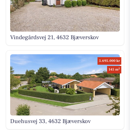
Vindegårdsvej 21, 4632 Bjæverskov
5.695.000 kr
2
145 m
Duehusvej 33, 4632 Bjæverskov