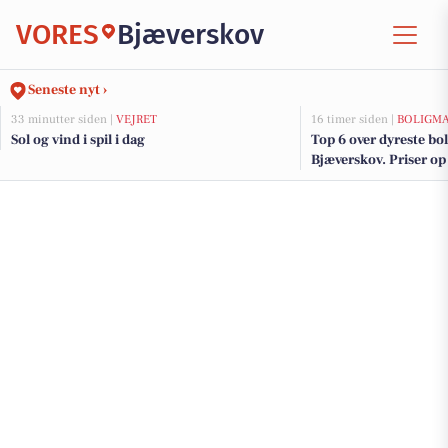
VORES
Bjæverskov
Seneste nyt ›
33 minutter siden |
VEJRET
16 timer siden |
BOLIGM
Sol og vind i spil i dag
Top 6 over dyreste boli
Bjæverskov. Priser op 