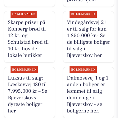
DAGLIGVARER
BOLIGMARKED
Skarpe priser på
Vindegårdsvej 21
Kohberg brød til
er til salg for kun
12 kr. og
1.850.000 kr.: Se
Schulstad brød til
de billigste boliger
10 kr. hos de
til salg i
lokale butikker
Bjæverskov her
BOLIGMARKED
BOLIGMARKED
Luksus til salg:
Dalmosevej 1 og 1
Læskovvej 180 til
anden boliger er
7.995.000 kr – Se
kommet til salg
Bjæverskovs
denne uge i
dyreste boliger
Bjæverskov - se
her
boligerne her.