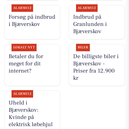
ALARM112
ALARM112
Forsøg på indbrud
Indbrud på
i Bjæverskov
Granlunden i
Bjæverskov
LOKALT NYT
BILER
Betaler du for
De billigste biler i
meget for dit
Bjæverskov -
internet?
Priser fra 12.900
kr
ALARM112
Uheld i
Bjæverskov:
Kvinde på
elektrisk løbehjul