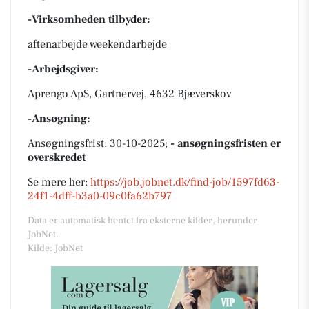
-Virksomheden tilbyder:
aftenarbejde weekendarbejde
-Arbejdsgiver:
Aprengo ApS, Gartnervej, 4632 Bjæverskov
-Ansøgning:
Ansøgningsfrist: 30-10-2025;
- ansøgningsfristen er
overskredet
Se mere her:
https://job.jobnet.dk/find-job/1597fd63-
24f1-4dff-b3a0-09c0fa62b797
Data er automatisk hentet fra eksterne kilder, herunder
JobNet.
Kilde: JobNet