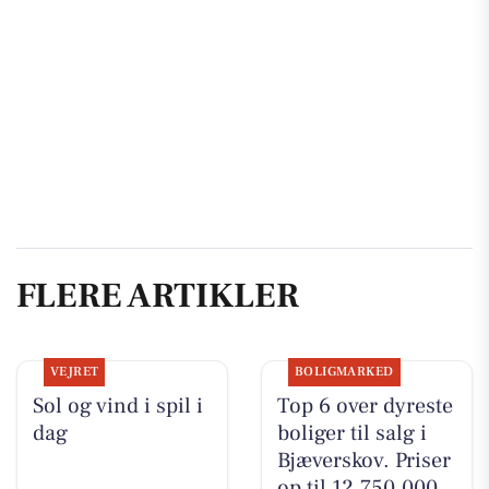
FLERE ARTIKLER
VEJRET
BOLIGMARKED
Sol og vind i spil i
Top 6 over dyreste
dag
boliger til salg i
Bjæverskov. Priser
op til 12.750.000