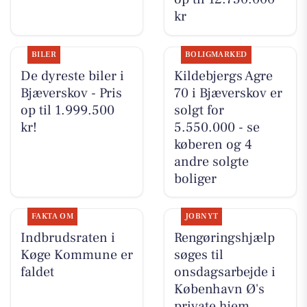
kr
BILER
BOLIGMARKED
De dyreste biler i
Kildebjergs Agre
Bjæverskov - Pris
70 i Bjæverskov er
op til 1.999.500
solgt for
kr!
5.550.000 - se
køberen og 4
andre solgte
boliger
FAKTA OM
JOBNYT
Indbrudsraten i
Rengøringshjælp
Køge Kommune er
søges til
faldet
onsdagsarbejde i
København Ø's
private hjem