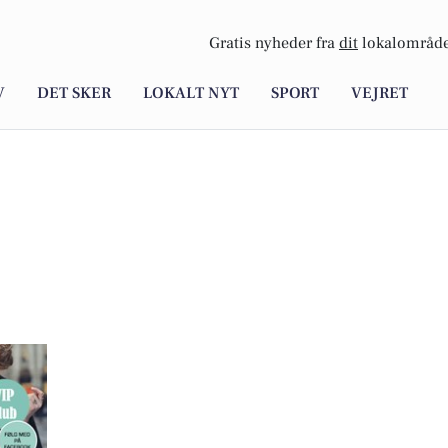
Gratis nyheder fra
dit
lokalområde
V
DET SKER
LOKALT NYT
SPORT
VEJRET