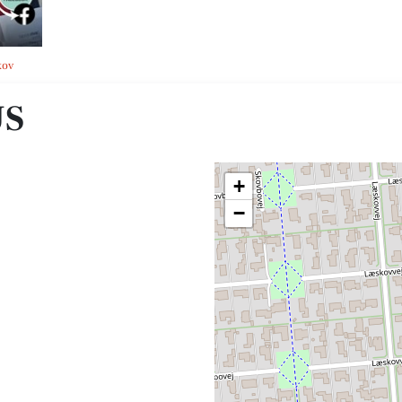
kov
US
+
−