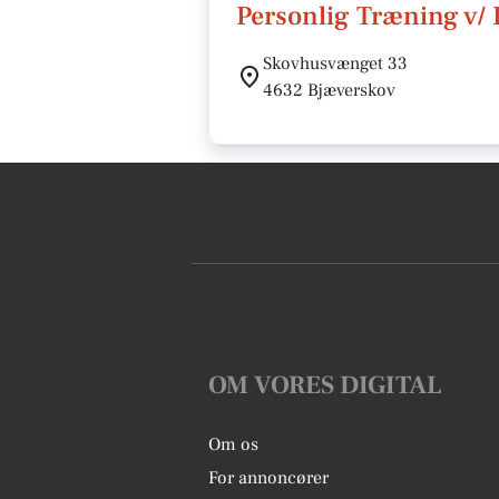
Personlig Træning v/ 
Skovhusvænget 33
4632 Bjæverskov
OM VORES DIGITAL
Om os
For annoncører