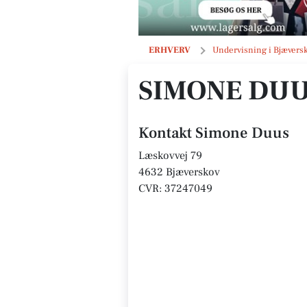
Simone Duus
ERHVERV
Undervisning i Bjævers
SIMONE DU
Kontakt Simone Duus
Læskovvej 79
4632 Bjæverskov
CVR: 37247049