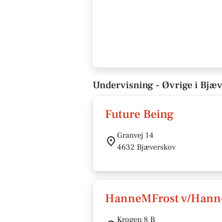
Undervisning - Øvrige i Bjæ
Future Being
Granvej 14
4632 Bjæverskov
HanneMFrost v/Hanne
Krogen 8 B