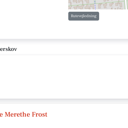
Rutevejledning
verskov
 Merethe Frost