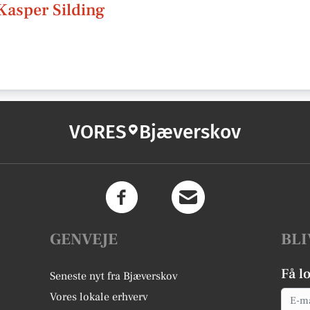
Kasper Silding
VORES
Bjæverskov
GENVEJE
BLI
Få l
Seneste nyt fra Bjæverskov
Email
Vores lokale erhverv