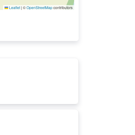
Leaflet
|
©
OpenStreetMap
contributors