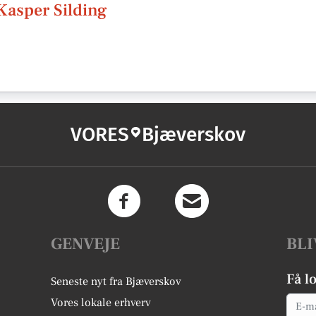
Kasper Silding
VORES
Bjæverskov
GENVEJE
BLI
Få l
Seneste nyt fra Bjæverskov
Email
Vores lokale erhverv