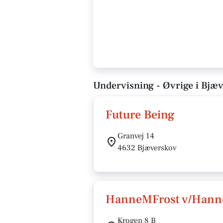
Undervisning - Øvrige i Bjæ
Future Being
Granvej 14
4632 Bjæverskov
HanneMFrost v/Hanne
Krogen 8 B