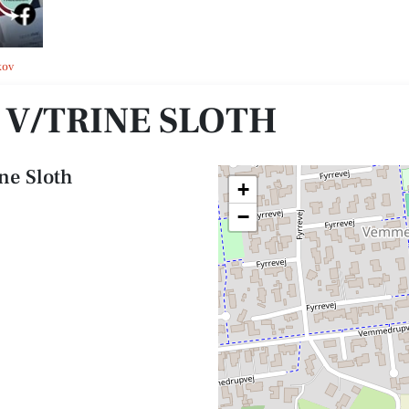
kov
 V/TRINE SLOTH
ne Sloth
+
−