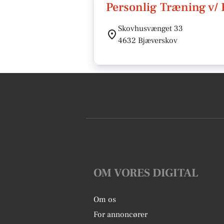
Personlig Træning v/ 
Skovhusvænget 33
4632 Bjæverskov
OM VORES DIGITAL
Om os
For annoncører