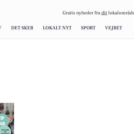
Gratis nyheder fra
dit
lokalområde
V
DET SKER
LOKALT NYT
SPORT
VEJRET