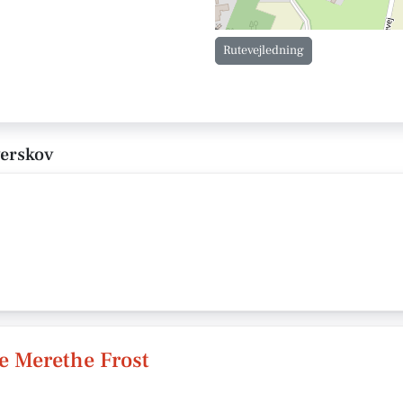
Rutevejledning
verskov
 Merethe Frost