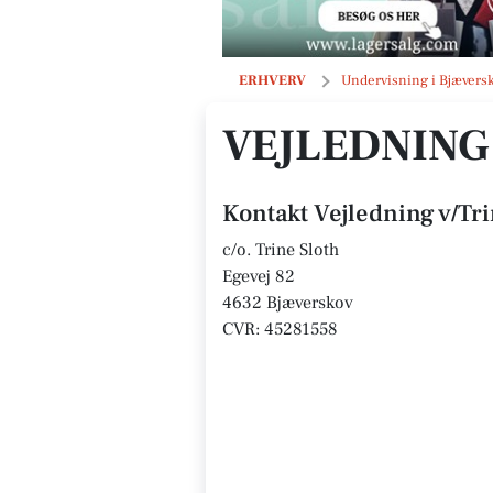
Vejledning v/Trine Sloth
ERHVERV
Undervisning i Bjævers
VEJLEDNING
Kontakt Vejledning v/Tri
c/o. Trine Sloth
Egevej 82
4632 Bjæverskov
CVR: 45281558