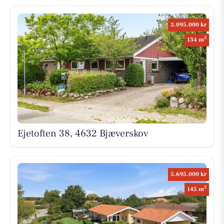
3.095.000 kr
2
134 m
Ejetoften 38, 4632 Bjæverskov
5.695.000 kr
2
145 m