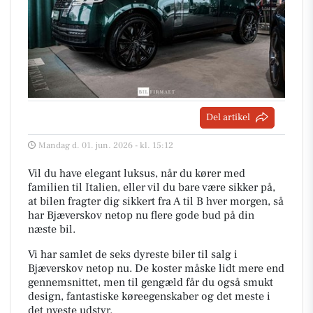
Del artikel
Mandag d. 01. jun. 2026 - kl. 15:12
Vil du have elegant luksus, når du kører med
familien til Italien, eller vil du bare være sikker på,
at bilen fragter dig sikkert fra A til B hver morgen, så
har Bjæverskov netop nu flere gode bud på din
næste bil.
Vi har samlet de seks dyreste biler til salg i
Bjæverskov netop nu. De koster måske lidt mere end
gennemsnittet, men til gengæld får du også smukt
design, fantastiske køreegenskaber og det meste i
det nyeste udstyr.