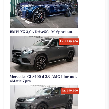
BMW X5 3,0 xDrive50e M-Sport aut.
kr. 1.189.900
Mercedes GLS400 d 2,9 AMG Line aut.
4Matic 7prs
kr. 999.900