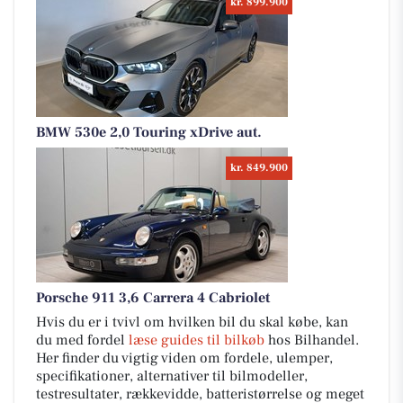
kr. 899.900
BMW 530e 2,0 Touring xDrive aut.
kr. 849.900
Porsche 911 3,6 Carrera 4 Cabriolet
Hvis du er i tvivl om hvilken bil du skal købe, kan
du med fordel
læse guides til bilkøb
hos Bilhandel.
Her finder du vigtig viden om fordele, ulemper,
specifikationer, alternativer til bilmodeller,
testresultater, rækkevidde, batteristørrelse og meget