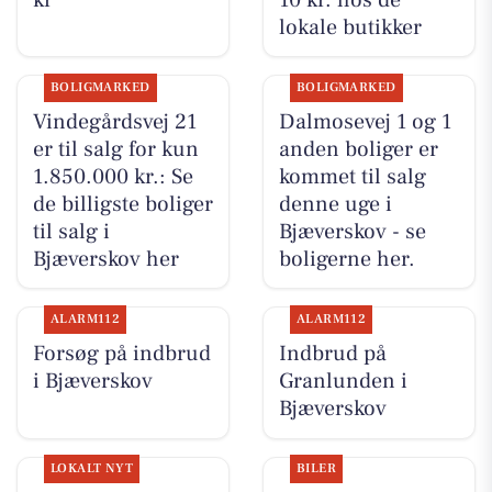
lokale butikker
BOLIGMARKED
BOLIGMARKED
Vindegårdsvej 21
Dalmosevej 1 og 1
er til salg for kun
anden boliger er
1.850.000 kr.: Se
kommet til salg
de billigste boliger
denne uge i
til salg i
Bjæverskov - se
Bjæverskov her
boligerne her.
ALARM112
ALARM112
Forsøg på indbrud
Indbrud på
i Bjæverskov
Granlunden i
Bjæverskov
LOKALT NYT
BILER