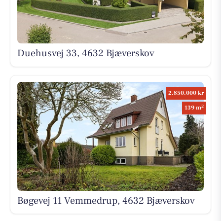
Duehusvej 33, 4632 Bjæverskov
2.850.000 kr
2
139 m
Bøgevej 11 Vemmedrup, 4632 Bjæverskov