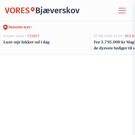
VORES
Bjæverskov
Seneste nyt ›
8 timer siden |
VEJRET
07-08-2026 13:00 |
BOLI
Lunt vejr lokker ud i dag
For 3.795.000 kr Magle
de dyreste boliger til 