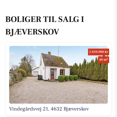
BOLIGER TIL SALG I
BJÆVERSKOV
1.850.000 kr
2
48 m
Vindegårdsvej 21, 4632 Bjæverskov