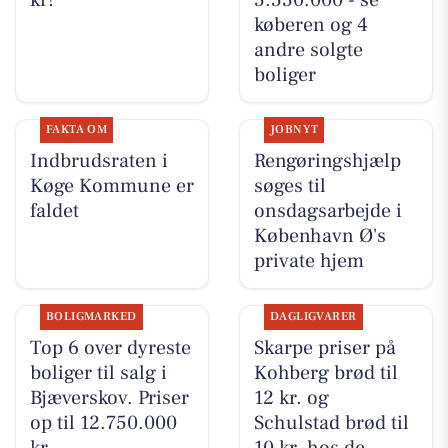
kr!
5.550.000 - se
køberen og 4
andre solgte
boliger
FAKTA OM
JOBNYT
Indbrudsraten i
Rengøringshjælp
Køge Kommune er
søges til
faldet
onsdagsarbejde i
København Ø's
private hjem
BOLIGMARKED
DAGLIGVARER
Top 6 over dyreste
Skarpe priser på
boliger til salg i
Kohberg brød til
Bjæverskov. Priser
12 kr. og
op til 12.750.000
Schulstad brød til
kr
10 kr. hos de