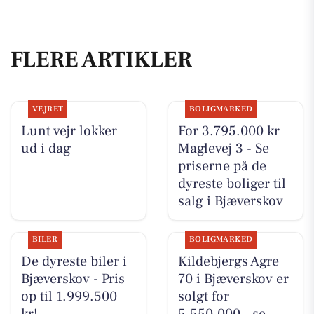
FLERE ARTIKLER
VEJRET
BOLIGMARKED
Lunt vejr lokker
For 3.795.000 kr
ud i dag
Maglevej 3 - Se
priserne på de
dyreste boliger til
salg i Bjæverskov
BILER
BOLIGMARKED
De dyreste biler i
Kildebjergs Agre
Bjæverskov - Pris
70 i Bjæverskov er
op til 1.999.500
solgt for