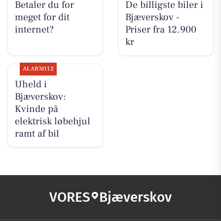
Betaler du for
De billigste biler i
meget for dit
Bjæverskov -
internet?
Priser fra 12.900
kr
ALARM112
Uheld i
Bjæverskov:
Kvinde på
elektrisk løbehjul
ramt af bil
VORES
Bjæverskov