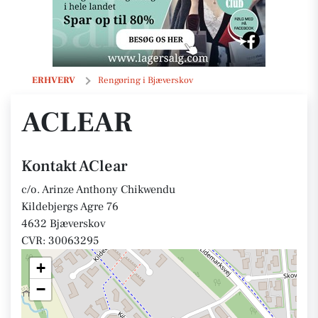
AClear
ERHVERV
Rengøring i Bjæverskov
ACLEAR
Kontakt AClear
c/o. Arinze Anthony Chikwendu
Kildebjergs Agre 76
4632 Bjæverskov
CVR: 30063295
+
−