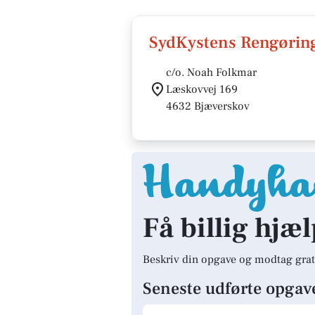
SydKystens Rengøring
c/o. Noah Folkmar
Læskovvej 169
4632 Bjæverskov
Få billig hjæ
Beskriv din opgave og modtag grat
Seneste udførte opgav