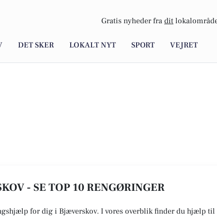
Gratis nyheder fra
dit
lokalområde
V
DET SKER
LOKALT NYT
SPORT
VEJRET
KOV - SE TOP 10 RENGØRINGER
ngshjælp for dig i Bjæverskov. I vores overblik finder du hjælp ti