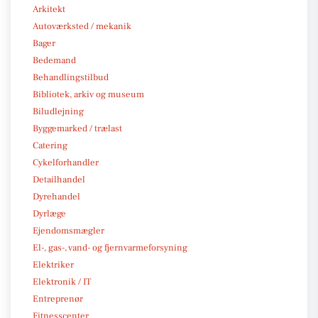
Arkitekt
Autoværksted / mekanik
Bager
Bedemand
Behandlingstilbud
Bibliotek, arkiv og museum
Biludlejning
Byggemarked / trælast
Catering
Cykelforhandler
Detailhandel
Dyrehandel
Dyrlæge
Ejendomsmægler
El-, gas-, vand- og fjernvarmeforsyning
Elektriker
Elektronik / IT
Entreprenør
Fitnesscenter