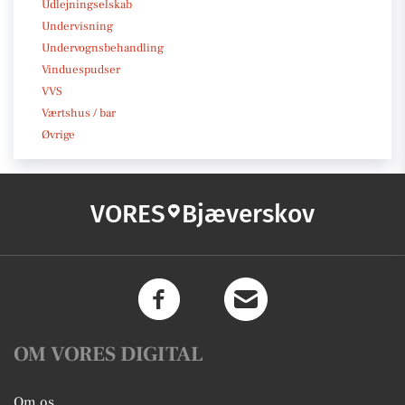
Udlejningselskab
Undervisning
Undervognsbehandling
Vinduespudser
VVS
Værtshus / bar
Øvrige
VORES
Bjæverskov
OM VORES DIGITAL
Om os