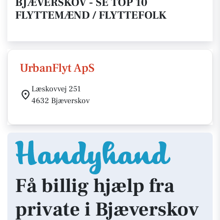
BJÆVERSKOV - SE TOP 10
FLYTTEMÆND / FLYTTEFOLK
UrbanFlyt ApS
Læskovvej 251
4632 Bjæverskov
Få billig hjælp fra
private i Bjæverskov