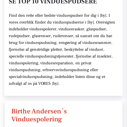
SE TOP 10 VINDUESPUDSERE
Find den rette
eller bedste vinduespudser
for dig i [
by
]. I
vores overblik finder du vinduespudserne i [
by
].
Oversigten
indeholder vinduespolerer, vinduesvasker, glaspudser,
rudepudser, glasrenser, ruderenser,
så uanset om du har
brug for vinduespudsning, rengøring af vinduesrammer,
fjernelse af genstridige pletter, beskyttelse af vinduer,
specielle vinduespudsningstjenester, fjernelse af insekter,
vinduespolering, vinduesreparation, en privat
vinduespudsning, erhvervsvinduespudsning eller
specialvinduespudsning,
indeholder listen disse
og er
udvalgt af os på VORES [
by
]
.
Birthe Andersen´s
Vinduespolering