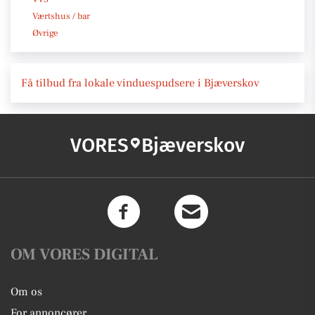
Værtshus / bar
Øvrige
Få tilbud fra lokale vinduespudsere i Bjæverskov
VORES
Bjæverskov
OM VORES DIGITAL
Om os
For annoncører