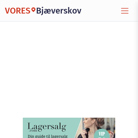
VORES
Bjæverskov