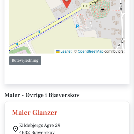
Leaflet
|
©
OpenStreetMap
contributors
Rutevejledning
Maler - Øvrige i Bjæverskov
Maler Glanzer
Kildebjergs Agre 29
4632 Bjæverskov