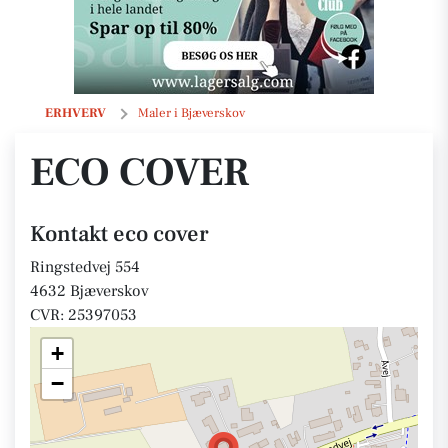
eco cover
ERHVERV
Maler i Bjæverskov
ECO COVER
Kontakt eco cover
Ringstedvej 554
4632 Bjæverskov
CVR: 25397053
+
−