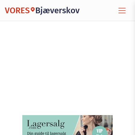
VORES
Bjæverskov