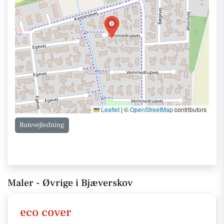
Leaflet
|
©
OpenStreetMap
contributors
Rutevejledning
Maler - Øvrige i Bjæverskov
eco cover