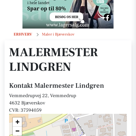
Malermester Lindgren
ERHVERV
Maler i Bjæverskov
MALERMESTER
LINDGREN
Kontakt Malermester Lindgren
Vemmedrupvej 22, Vemmedrup
4632 Bjæverskov
CVR: 37594059
+
−