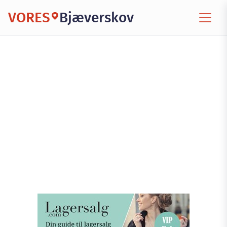
VORES
Bjæverskov